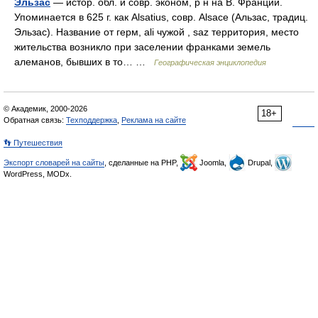
Эльзас
— истор. обл. и совр. эконом, р н на В. Франции.
Упоминается в 625 г. как Alsatius, совр. Alsace (Альзас, традиц.
Эльзас). Название от герм, ali чужой , saz территория, место
жительства возникло при заселении франками земель
алеманов, бывших в то… …
Географическая энциклопедия
© Академик, 2000-2026
18+
Обратная связь:
Техподдержка
,
Реклама на сайте
👣 Путешествия
Экспорт словарей на сайты
, сделанные на PHP,
Joomla,
Drupal,
WordPress, MODx.