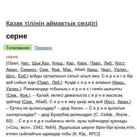
Қазақ тілінің аймақтық сөздігі
серне
Толкование
Перевод
серне
(Орал,
Чап.
;
Шығ.Қаз.
,
Күрш.
;
Қар.
,
Қарқ.
;
Павл.
,
Леб.
;
Қост.
:
Аман.
,
Семиоз.
;
Сем.
:
Ұрж.
,
Мақ.
, Абай;
Көкш.
:
Чкал.
,
Уәлих.
,
Щуч.
,
Еңб.
) қойды ортақтасып сатып алып жеу. С е р н е г е бір
қой сойып едік (
Павл.
,
Леб.
). Күзде с е р н е аламыз (
Көкш.
,
Уәлих.
). Рамазандар тобының с е р н е с і семіз шығыпты
(
Сем.
,
Ұрж.
). – Қалай, келесі демалыста с е р н е жасасақ
қайтеді (
Сем.
,
Абай
). С е р н е жеу қазір жоқ қой (
Қост.
,
Аман.
).
– Ертең не қыласыңдар? – деді Хасен. – С е р н е қылатын
шығарсыңдар? – деді Бұзаубақ қалжыңдап (С. Сейф., Әңгім.,
60). ...С е р н е д е сыбағасы кетіп, аузы күйгендері қуанады
(«Соц. жол», 1942, №64). [Қырғызша шерне бірін-бірі қонақ етіп,
етпен сыйлайтын адамдар тобы (К. Юд., КРС)]