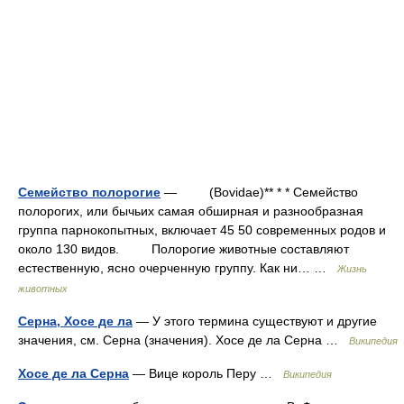
Семейство полорогие
— (Bovidae)** * * Семейство
полорогих, или бычьих самая обширная и разнообразная
группа парнокопытных, включает 45 50 современных родов и
около 130 видов. Полорогие животные составляют
естественную, ясно очерченную группу. Как ни… …
Жизнь
животных
Серна, Хосе де ла
— У этого термина существуют и другие
значения, см. Серна (значения). Хосе де ла Серна …
Википедия
Хосе де ла Серна
— Вице король Перу …
Википедия