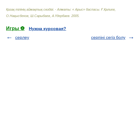
Қазақ тілінің аймақтық сөздігі. - Алматы: « Арыс» баспасы
.
Ғ.Қалиев,
О.Нақысбеков, Ш.Сарыбаев, А.Үдербаев
.
2005
.
Игры ⚽
Нужна курсовая?
серлеу
серпіні сегіз болу