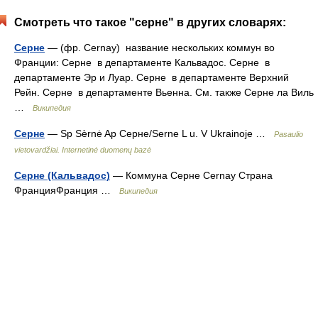
Смотреть что такое "серне" в других словарях:
Серне
— (фр. Cernay) название нескольких коммун во
Франции: Серне в департаменте Кальвадос. Серне в
департаменте Эр и Луар. Серне в департаменте Верхний
Рейн. Серне в департаменте Вьенна. См. также Серне ла Виль
…
Википедия
Серне
— Sp Sèrnė Ap Серне/Serne L u. V Ukrainoje …
Pasaulio
vietovardžiai. Internetinė duomenų bazė
Серне (Кальвадос)
— Коммуна Серне Cernay Страна
ФранцияФранция …
Википедия