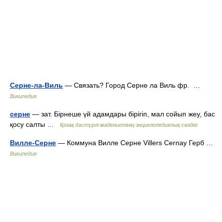
Серне-ла-Виль
— Связать? Город Серне ла Виль фр. …
Википедия
серне
— зат. Бірнеше үй адамдары бірігіп, мал сойып жеу, бас
қосу салты …
Қазақ дәстүрлі мәдениетінің энциклопедиялық сөздігі
Вилле-Серне
— Коммуна Вилле Серне Villers Cernay Герб …
Википедия