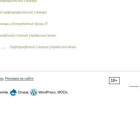
фографический словарь
ий орфографический словарь
оварь употребления буквы Ё
афічний словник української мови
ду …
Орфографічний словник української мови
ка
,
Реклама на сайте
18+
omla,
Drupal,
WordPress, MODx.