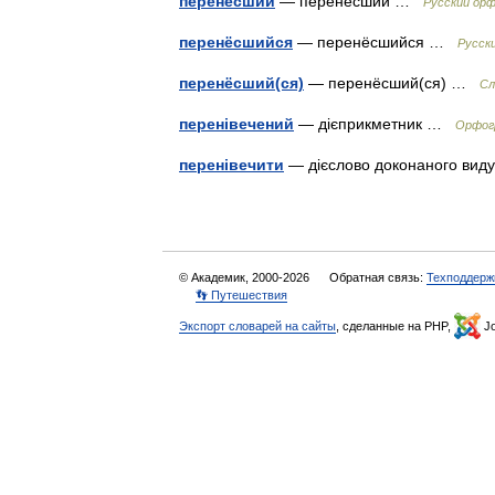
перенёсший
— перенёсший …
Русский ор
перенёсшийся
— перенёсшийся …
Русск
перенёсший(ся)
— перенёсший(ся) …
Сл
перенівечений
— дієприкметник …
Орфогр
перенівечити
— дієслово доконаного ви
© Академик, 2000-2026
Обратная связь:
Техподдерж
👣 Путешествия
Экспорт словарей на сайты
, сделанные на PHP,
Jo