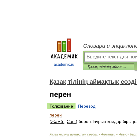
Словари и энциклоп
academic.ru
Қазақ тілінің аймақтық сөздігі
Қазақ тілінің аймақтық сөзді
перен
Толкование
Перевод
перен
(
Жамб
.
,
Сар
.
)
берен
.
Бұрын
қыздар
б
і
рыңғ
Қазақ
т
і
л
і
н
і
ң
аймақтық
сөзд
і
г
і. -
Алматы:
«
Арыс
»
бас