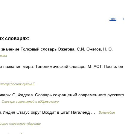
пес
их словарях:
е значение Толковый словарь Ожегова. С.И. Ожегов, Н.Ю.
гова
 названия мира: Топонимический словарь. М: АСТ. Поспелов
употребления буквы Ё
варь: С. Фадеев. Словарь сокращений современного русского
…
Словарь сокращений и аббревиатур
а Индия Статус округ Входит в штат Нагаленд …
Википедия
сское словесное ударение