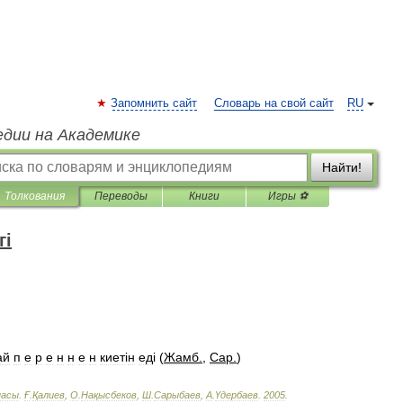
Запомнить сайт
Словарь на свой сайт
RU
едии на Академике
Найти!
Толкования
Переводы
Книги
Игры ⚽
гі
ай
п
е
р
е
н
н
е
н
киет
і
н
ед
і (
Жамб
.
,
Сар
.
)
пасы
.
Ғ
.
Қалиев
,
О
.
Нақысбеков
,
Ш
.
Сарыбаев
,
А
.
Үдербаев
.
2005
.