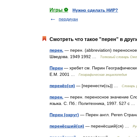
Игры ⚽
Нужно сделать НИР?
пердиуан
Смотреть что такое "перен" в друг
перен.
— перен. (abbreviation) переносно
Шведова. 1949 1992 …
Толковый словарь Оже
Перен
— хребет см. Пирин Географические
Е.М. 2001 …
Географическая энциклопедия
перенёс(ся)
— [перенести(сь)] …
Словарь 
перен.
— перен. переносное значение Сло
языка. С. Пб.: Политехника, 1997. 527 с 
Перен (округ)
— Перен англ. Peren Стран
перенёсший(ся)
— перенёсший(ся) …
Ру