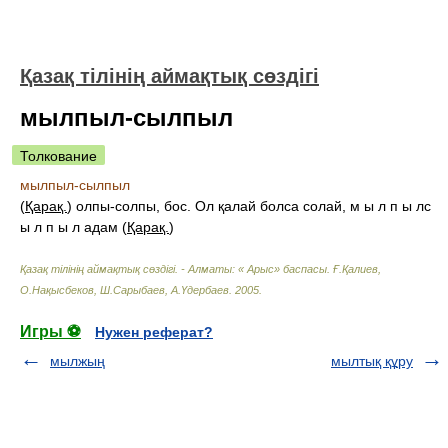
Қазақ тілінің аймақтық сөздігі
мылпыл-сылпыл
Толкование
мылпыл-сылпыл
(
Қарақ.
) олпы-солпы, бос. Ол қалай болса солай, м ы л п ы лс
ы л п ы л адам (
Қарақ.
)
Қазақ тілінің аймақтық сөздігі. - Алматы: « Арыс» баспасы
.
Ғ.Қалиев,
О.Нақысбеков, Ш.Сарыбаев, А.Үдербаев
.
2005
.
Игры ⚽
Нужен реферат?
мылжың
мылтық құру