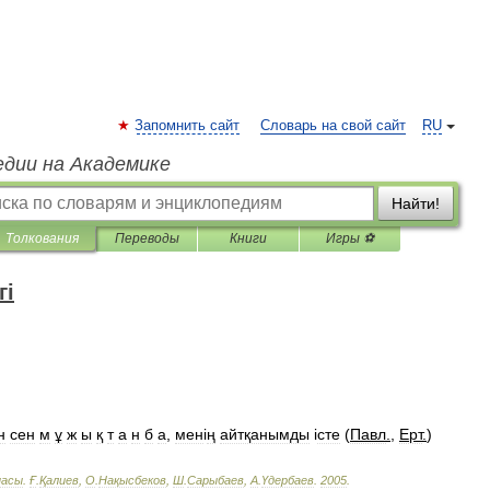
Запомнить сайт
Словарь на свой сайт
RU
едии на Академике
Найти!
Толкования
Переводы
Книги
Игры ⚽
гі
н
сен
м
ұ
ж
ы
қ
т
а
н
б
а
,
мен
і
ң
айтқанымды
і
сте
(
Павл
.
,
Ерт
.
)
пасы
.
Ғ
.
Қалиев
,
О
.
Нақысбеков
,
Ш
.
Сарыбаев
,
А
.
Үдербаев
.
2005
.