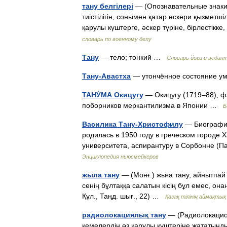
тану белгілері
— (Опознавательные знаки)
тиістілігін, сонымен қатар әскери қызметші
қарулы күштерге, әскер түріне, бірлестік
словарь по военному делу
Тану
— тело; тонкий …
Словарь йоги и ведан
Тану-Авастха
— утончённое состояние 
ТАНУ́МА Окицугу
— Окицугу (1719–88), ф
поборников меркантилизма в Японии …
Б
Василика Тану-Христофилу
— Биография
родилась в 1950 году в греческом городе
университета, аспирантуру в Сорбонне (
Энциклопедия ньюсмейкеров
жыла тану
— (Монғ.) жыға тану, айнытпай т
сенің бұлтаққа салатын кісің бұл емес, о
Құл., Таңд. шығ., 22) …
Қазақ тілінің аймақтық 
радиолокациялық тану
— (Радиолокацион
кемелердің өз қарулы күштеріне жататын