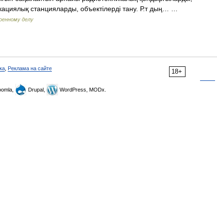
кациялық станцияларды, объектілерді тану. Р.т дың… …
оенному делу
ка
,
Реклама на сайте
18+
omla,
Drupal,
WordPress, MODx.