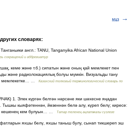
мұз
 других словарях:
ганьики англ.: TANU, Tanganyika African National Union
рь сокращений и аббревиатур
шақ, кеме және т.б.) сипатын және оның қай мемлекет пен
льды және радиолокациялық болуы мүмкін. Визуальды тану
дің мемлекетке… …
Казахский толковый терминологический словарь по
АК) 1. Элек күргән белгән нәрсәне яки шәхесне яңадан
ү. Тышкы кыяфәтеннән, йөзеннән белә алу, күреп белү; киресе:
ча кешенең кем булуын… …
Татар теленең аңлатмалы сүзлеге
фатларын яхшы белү, яхшы таныш булу, сынап тикшереп эш