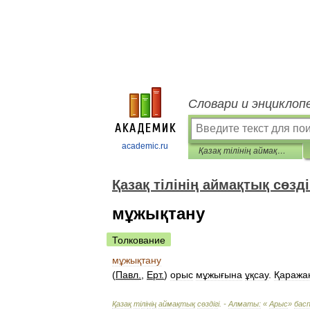
Словари и энциклоп
academic.ru
Қазақ тілінің аймақтық сөздігі
Қазақ тілінің аймақтық сөзді
мұжықтану
Толкование
мұжықтану
(
Павл
.
,
Ерт
.
)
орыс
мұжығына
ұқсау
.
Қаража
Қазақ
т
і
л
і
н
і
ң
аймақтық
сөзд
і
г
і. -
Алматы:
«
Арыс
»
бас