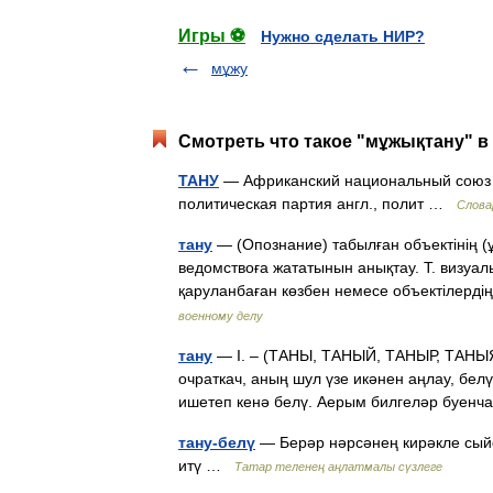
Игры ⚽
Нужно сделать НИР?
мұжу
Смотреть что такое "мұжықтану" в
ТАНУ
— Африканский национальный союз Тан
политическая партия англ., полит …
Слова
тану
— (Опознание) табылған объектінің (ұ
ведомствоға жататынын анықтау. Т. визуа
қаруланбаған көзбен немесе объектілер
военному делу
тану
— I. – (ТАНЫ, ТАНЫЙ, ТАНЫР, ТАНЫЯЧ
очраткач, аның шул үзе икәнен аңлау, бел
ишетеп кенә белү. Аерым билгеләр буен
тану-белү
— Берәр нәрсәнең кирәкле сый
итү …
Татар теленең аңлатмалы сүзлеге