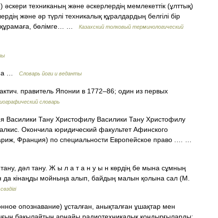
 әскери техниканың және әскерлердің мемлекеттік (ұлттық)
лердің және әр түрлі техникалық құралдардың белгілі бір
ке, құрамаға, бөлімге… …
Казахский толковый терминологический
ты
ума …
Словарь йоги и веданты
актич. правитель Японии в 1772–86; один из первых
иографический словарь
 Василики Тану Христофилу Василики Тану Христофилу
 Халкис. Окончила юридический факультет Афинского
Париж, Франция) по специальности Европейское право .… …
ану, дәл тану. Ж ы л а т а н у ы н көрдің бе мына сұмның
нан да кінаңды мойныңа алып, байдың малын қолына сал (М.
сөздігі
ное опознавание) ұсталған, анықталған ұшақтар мен
дығын бақылайтын арнайы радиотехникалық қондырғыларды;