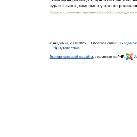
сұрағышының көмегімен ұсталған радиоло
Казахский толковый терминологический словарь по в
© Академик, 2000-2026
Обратная связь:
Техподдерж
👣 Путешествия
Экспорт словарей на сайты
, сделанные на PHP,
Jo