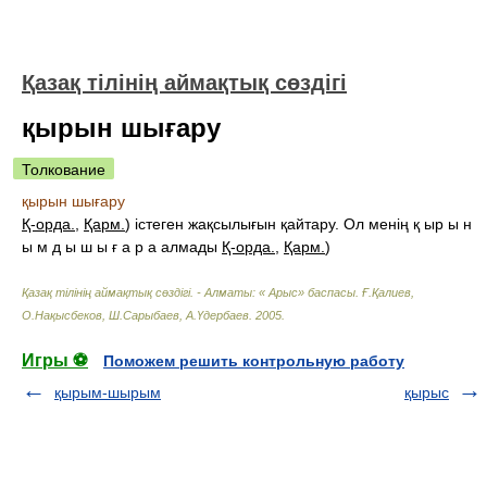
Қазақ тілінің аймақтық сөздігі
қырын шығару
Толкование
қырын шығару
Қ-орда.
,
Қарм.
) істеген жақсылығын қайтару. Ол менің қ ыр ы н
ы м д ы ш ы ғ а р а алмады
Қ-орда.
,
Қарм.
)
Қазақ тілінің аймақтық сөздігі. - Алматы: « Арыс» баспасы
.
Ғ.Қалиев,
О.Нақысбеков, Ш.Сарыбаев, А.Үдербаев
.
2005
.
Игры ⚽
Поможем решить контрольную работу
қырым-шырым
қырыс