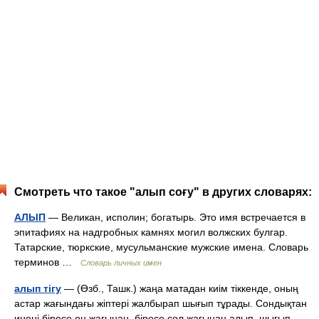
Смотреть что такое "алып соғу" в других словарях:
АЛЫП
— Великан, исполин; богатырь. Это имя встречается в
эпитафиях на надгробных камнях могил волжских булгар.
Татарские, тюркские, мусульманские мужские имена. Словарь
терминов …
Словарь личных имен
алып тігу
— (Өзб., Ташк.) жаңа матадан киім тіккенде, оның
астар жағындағы жіптері жалбырап шығып тұрады. Сондықтан
инені біресе оң жағынан, біресе сол жағынан алып, шығып