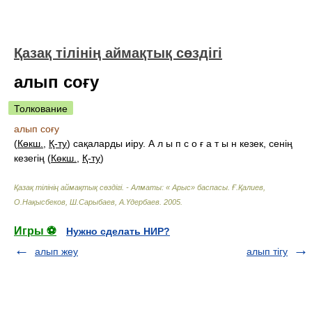
Қазақ тілінің аймақтық сөздігі
алып соғу
Толкование
алып соғу
(
Көкш.
,
Қ-ту
) сақаларды иіру. А л ы п с о ғ а т ы н кезек, сенің
кезегің (
Көкш.
,
Қ-ту
)
Қазақ тілінің аймақтық сөздігі. - Алматы: « Арыс» баспасы
.
Ғ.Қалиев,
О.Нақысбеков, Ш.Сарыбаев, А.Үдербаев
.
2005
.
Игры ⚽
Нужно сделать НИР?
алып жеу
алып тігу