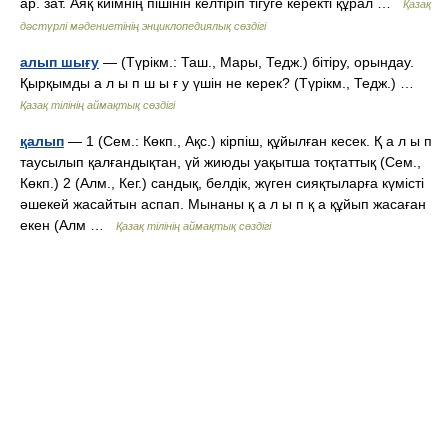
ар. зат. Аяқ киімнің пішінін келтіріп тігуге керекті құрал …
Қазақ
дәстүрлі мәдениетінің энциклопедиялық сөздігі
алып шығу
— (Түрікм.: Таш., Мары, Тедж.) бітіру, орындау.
Қырқымды а л ы п ш ы ғ у үшін не керек? (Түрікм., Тедж.) …
Қазақ тілінің аймақтық сөздігі
қалып
— 1 (Сем.: Көкп., Ақс.) кірпіш, құйылған кесек. Қ а л ы п
таусылып қалғандықтан, үй жиюды уақытша тоқтаттық (Сем.,
Көкп.) 2 (Алм., Кег.) сандық, белдік, жүген сияқтыларға күмісті
әшекей жасайтын аспап. Мынаны қ а л ы п қ а құйып жасаған
екен (Алм …
Қазақ тілінің аймақтық сөздігі