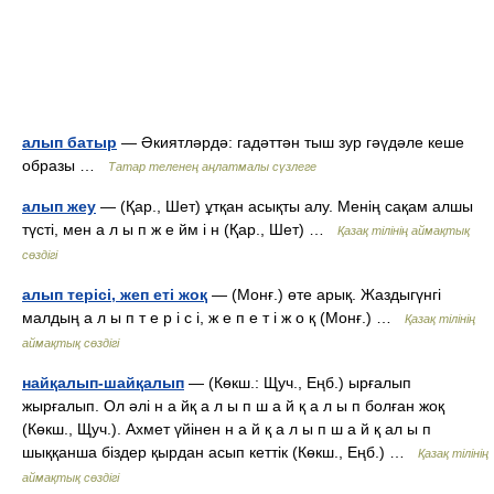
алып батыр
— Әкиятләрдә: гадәттән тыш зур гәүдәле кеше
образы …
Татар теленең аңлатмалы сүзлеге
алып жеу
— (Қар., Шет) ұтқан асықты алу. Менің сақам алшы
түсті, мен а л ы п ж е йм і н (Қар., Шет) …
Қазақ тілінің аймақтық
сөздігі
алып терісі, жеп еті жоқ
— (Монғ.) өте арық. Жаздыгүнгі
малдың а л ы п т е р і с і, ж е п е т і ж о қ (Монғ.) …
Қазақ тілінің
аймақтық сөздігі
найқалып-шайқалып
— (Көкш.: Щуч., Еңб.) ырғалып
жырғалып. Ол әлі н а йқ а л ы п ш а й қ а л ы п болған жоқ
(Көкш., Щуч.). Ахмет үйінен н а й қ а л ы п ш а й қ ал ы п
шыққанша біздер қырдан асып кеттік (Көкш., Еңб.) …
Қазақ тілінің
аймақтық сөздігі