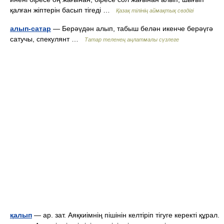
қалған жіптерін басып тігеді …
Қазақ тілінің аймақтық сөздігі
алып-сатар
— Берәүдән алып, табыш белән икенче берәүгә
сатучы, спекулянт …
Татар теленең аңлатмалы сүзлеге
қалып
— ар. зат. Аяқкиімнің пішінін келтіріп тігуге керекті құрал.